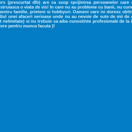
rs (prescurtat dlb) are ca scop sprijinirea persoanelor car
nstruiasca o viata de vis! In care nu au probleme cu banii, nu cun
pentru familie, prieteni si hobbyuri. Oameni care isi doresc obtin
ediul unei afaceri serioase unde nu au nevoie de sute de mii de
t nelimitate) si nu trebuie sa aiba cunostinte profesionale de la 
ere pentru munca facuta )!