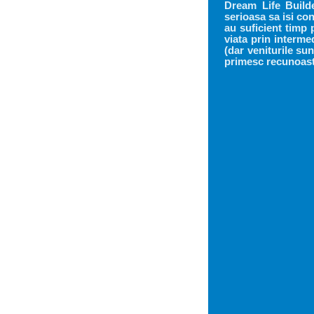
Dream Life Builde
serioasa sa isi co
au suficient timp 
viata prin interm
(dar veniturile sun
primesc recunoast