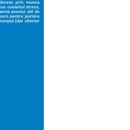
e doresc prin munca
osc cuvantul stress,
erea acestui stil de
 euro pentru pornire
inceput (dar ulterior