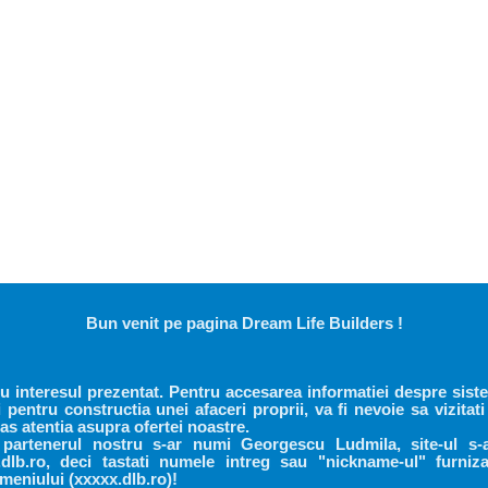
Bun venit pe pagina Dream Life Builders !
 interesul prezentat. Pentru accesarea informatiei despre siste
 pentru constructia unei afaceri proprii, va fi nevoie sa vizitati
as atentia asupra ofertei noastre.
 partenerul nostru s-ar numi Georgescu Ludmila, site-ul s-
dlb.ro, deci tastati numele intreg sau "nickname-ul" furniz
meniului (xxxxx.dlb.ro)!